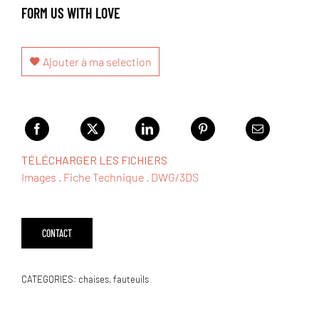
FORM US WITH LOVE
Ajouter à ma selection
TÉLÉCHARGER LES FICHIERS
Images
.
Fiche Technique
.
DWG/3DS
CONTACT
CATEGORIES:
chaises
,
fauteuils